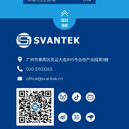
返回
顶部
广州市番禺区亚运大道895号合劲产业园第5幢
020-31103265
office@svantek.cn