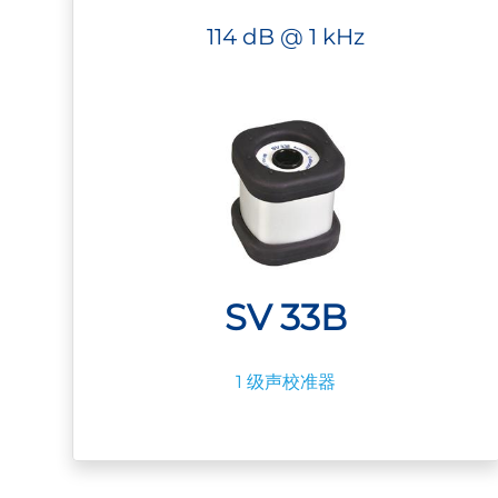
114 dB @ 1 kHz
SV 33B
1 级声校准器