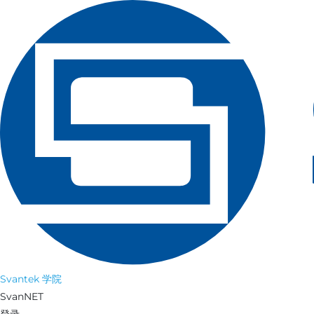
Svantek 学院
SvanNET