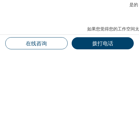
是的
如果您觉得您的工作空间太
在线咨询
拨打电话
一
噪声测量使用手持式声级计，例如
SV 
你会在肩膀上戴一个噪声剂量计，
SV 104
噪声剂量计