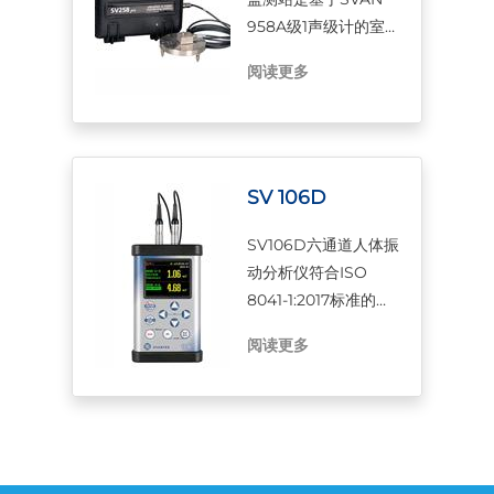
958A级1声级计的室
外监测系统。便携式
阅读更多
和电池供电站可用于
各种监测应用，包括
施工现场监测、隧道
和爆破。防护等级为
IP 65的外壳包含一个
SV 106D
铅酸电池，通过连接
SV106D六通道人体振
外部电池或小型太阳
动分析仪符合ISO
能电池板，可以轻松
8041-1:2017标准的要
延长电池的工作时
求，是根据ISO 2631-
间。
阅读更多
1、2和5、ISO 5349
和欧洲议会指令
2002/44/EC进行测量
的理想选择。这种革
命性的袖珍式仪器可
以同时测量两个三轴