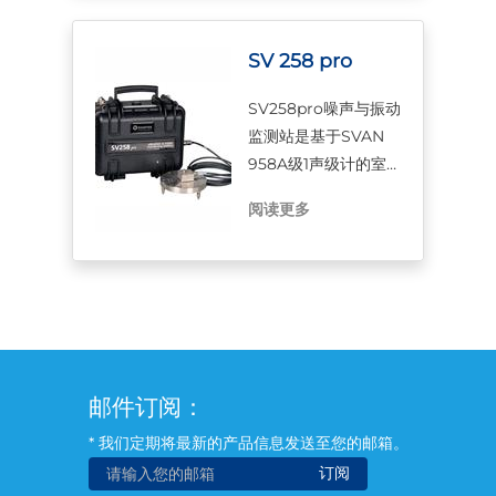
而提供有关其垂直和
水平方向位置的信
息。在实践中，方向
SV 258 pro
性的测量为指示测量
SV258pro噪声与振动
区域的主要噪声源、
监测站是基于SVAN
排除不必要事件和识
958A级1声级计的室
别飞机通道提供了机
外监测系统。便携式
会。
阅读更多
和电池供电站可用于
各种监测应用，包括
施工现场监测、隧道
和爆破。防护等级为
IP 65的外壳包含一个
铅酸电池，通过连接
外部电池或小型太阳
邮件订阅：
能电池板，可以轻松
延长电池的工作时
* 我们定期将最新的产品信息发送至您的邮箱。
间。