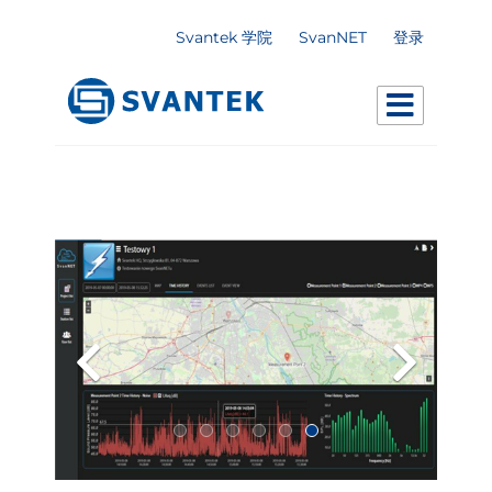
Svantek 学院
SvanNET
登录
Previous
Next