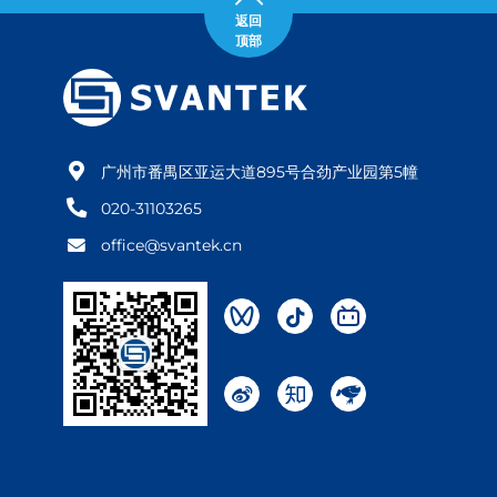
返回
顶部
广州市番禺区亚运大道895号合劲产业园第5幢
020-31103265
office@svantek.cn