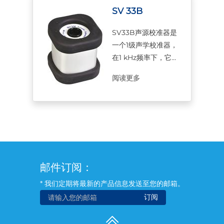
94 dB和114 dB的声
SV 33B
压级
SV33B声源校准器是
一个1级声学校准器，
在1 kHz频率下，它可
以产生114 dB的声压
阅读更多
级，SV33B适用于校
准1级和2级精度的声
级计和带1/2麦克风的
剂量计。
邮件订阅：
* 我们定期将最新的产品信息发送至您的邮箱。