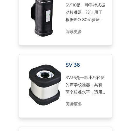
SV110是一种手持式振
动校准器，设计用于
根据ISO 8041验证机
器传感器以及对人体
阅读更多
振动加速度计进行现
场检查。SV110是包括
Svantek的SV103和
SV106A在内的手臂振
动计校准检查的完美
SV 36
解决方案。
SV36是一款小巧轻便
的声学校准器，具有
两个校准水平，适用
于1级精度仪器的校
阅读更多
准。 它可由两节LR03
/ AAA电池进行供电，
其内置的扬声器，可
在1 kHz的频率下产生