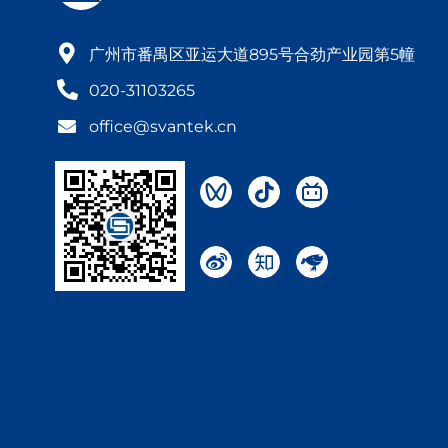
广州市番禺区亚运大道895号合劲产业园第5幢
020-31103265
office@svantek.cn